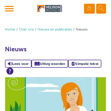
Ga naar Hoofd
Naar de homepage
Home
Over ons
Nieuws en publicaties
Nieuws
Naar hoofdinhoud
Naar hoofdnavigatiemenu
Naar zoeken
Nieuws
Lees voor
Uitleg woorden
Simpele tekst