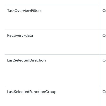
TaskOverviewFilters
C
Recovery-data
C
LastSelectedDirection
C
LastSelectedFunctionGroup
C