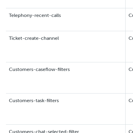
Telephony-recent-calls
C
Ticket-create-channel
C
Customers-caseflow-filters
C
Customers-task-filters
C
Customers-chat-selected-filter
C