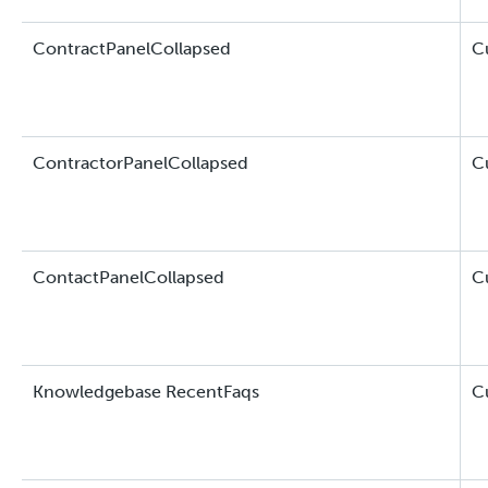
ContractPanelCollapsed
C
ContractorPanelCollapsed
C
ContactPanelCollapsed
C
Knowledgebase RecentFaqs
C