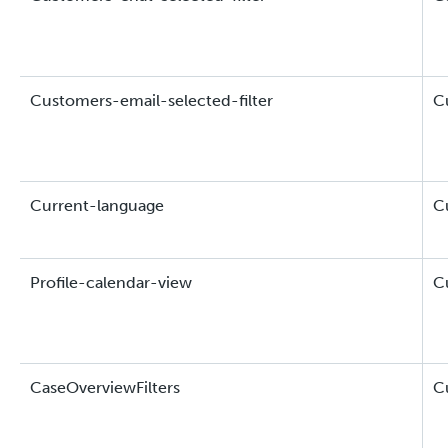
Customers-email-selected-filter
C
Current-language
C
Profile-calendar-view
C
CaseOverviewFilters
C