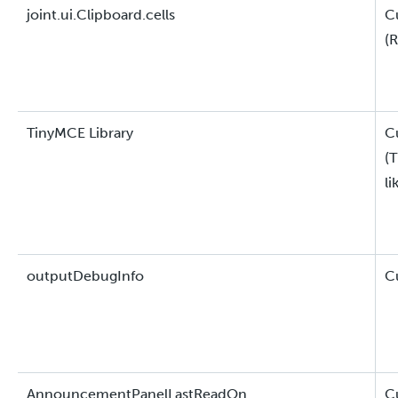
joint.ui.Clipboard.cells
C
(R
TinyMCE Library
C
(
li
outputDebugInfo
C
AnnouncementPanelLastReadOn
C