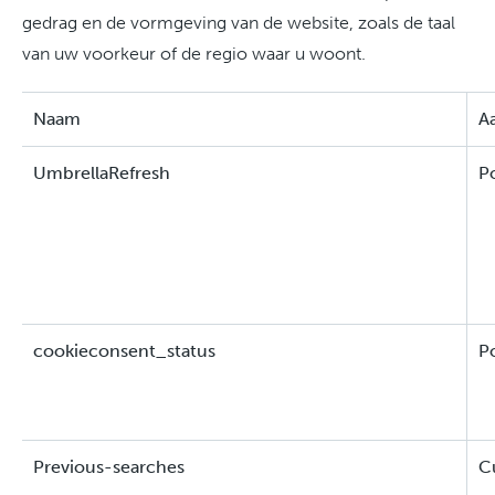
gedrag en de vormgeving van de website, zoals de taal
van uw voorkeur of de regio waar u woont.
Naam
A
UmbrellaRefresh
Po
cookieconsent_status
Po
Previous-searches
C