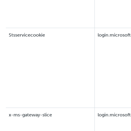
Stsservicecookie
login.microsof
x-ms-gateway-slice
login.microsof