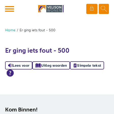
Ga naar Hoofd
Naar de homepage
Home
Er ging iets fout - 500
Naar hoofdinhoud
Naar hoofdnavigatiemenu
Naar zoeken
Er ging iets fout - 500
Lees voor
Uitleg woorden
Simpele tekst
Contactinformatie
Kom Binnen!