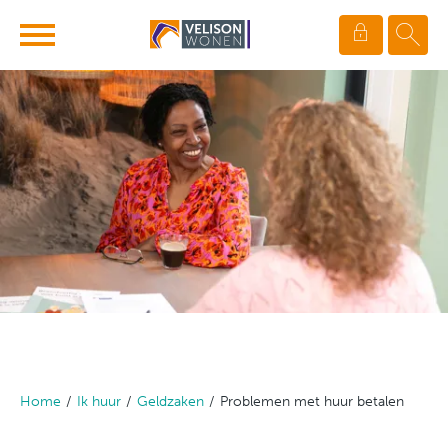
Ga naar Hoofd
Naar de homepage
Naar hoofdinhoud
Naar hoofdnavigatiemenu
Naar zoeken
Home
Ik huur
Geldzaken
Problemen met huur betalen