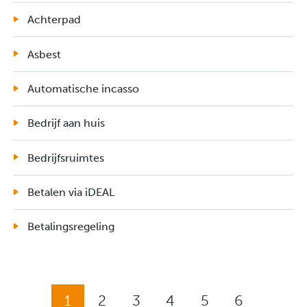
Achterpad
Asbest
Automatische incasso
Bedrijf aan huis
Bedrijfsruimtes
Betalen via iDEAL
Betalingsregeling
Selecteer een pagina
1
2
3
4
5
6