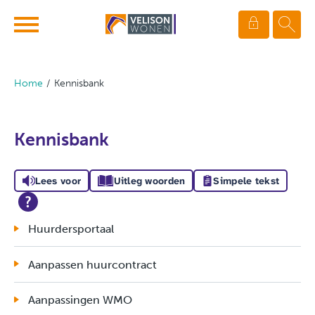
Ga naar Hoofd
Naar de homepage
Home
Kennisbank
Naar hoofdinhoud
Naar hoofdnavigatiemenu
Naar zoeken
Kennisbank
Lees voor
Uitleg woorden
Simpele tekst
Huurdersportaal
Aanpassen huurcontract
Aanpassingen WMO