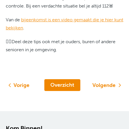
controle. Bij een verdachte situatie bel je altijd 112🚨
Van de
bijeenkomst is een video gemaakt die je hier kunt
bekijken
.
👉🏽Deel deze tips ook met je ouders, buren of andere
senioren in je omgeving.
Overzicht
Vorige
Volgende
Contactinformatie
Kom Binnen!