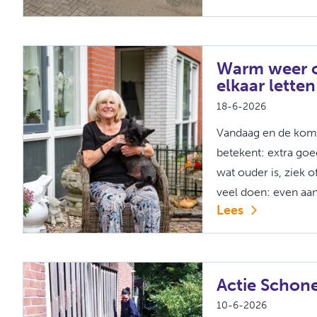
Warm weer o
elkaar letten
18-6-2026
Vandaag en de komen
betekent: extra goe
wat ouder is, ziek 
veel doen: even aanb
Lees
Actie Schon
10-6-2026