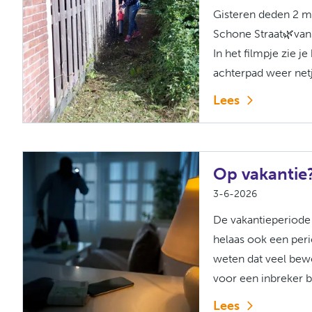
Gisteren deden 2 m
Schone Straat🌿va
In het filmpje zie 
achterpad weer netj
Lees
Op vakantie
3-6-2026
De vakantieperiode
helaas ook een per
weten dat veel bewo
voor een inbreker bij
Lees