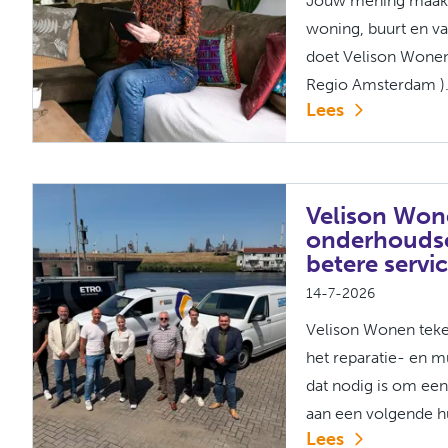
Jouw mening maakt 
woning, buurt en v
doet Velison Wonen
Regio Amsterdam ).
Lees
Velison Won
onderhouds
betere servi
14-7-2026
Velison Wonen tek
het reparatie- en 
dat nodig is om een
aan een volgende hu
Lees