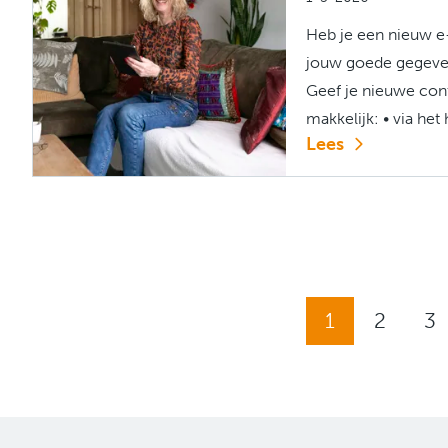
Heb je een nieuw e
jouw goede gegeven
Geef je nieuwe con
makkelijk: • via het 
Lees
Selecteer een pagina
1
2
3