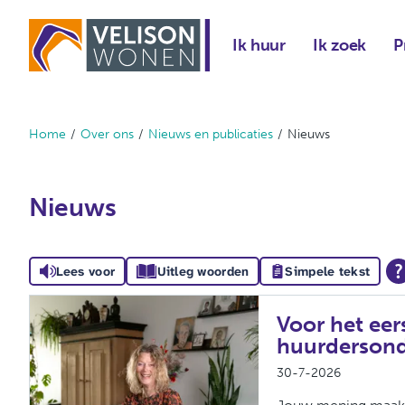
Naar de homepage
Ik huur
Ik zoek
P
Home
Over ons
Nieuws en publicaties
Nieuws
Naar hoofdinhoud
Naar hoofdnavigatiemenu
Naar zoeken
Nieuws
Lees voor
Uitleg woorden
Simpele tekst
Voor het eer
huurderson
30-7-2026