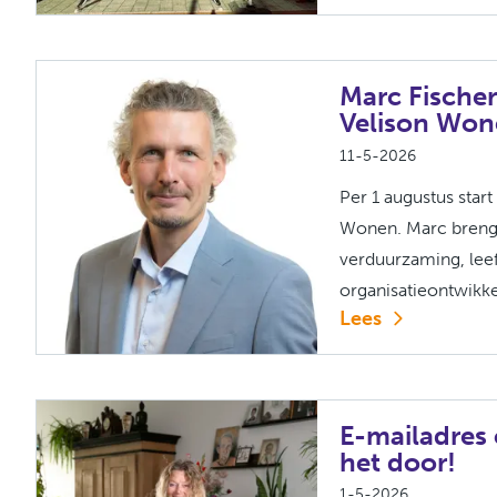
Marc Fische
Velison Wo
11-5-2026
Per 1 augustus star
Wonen. Marc brengt
verduurzaming, lee
organisatieontwikkel
Lees
E-mailadres
het door!
1-5-2026