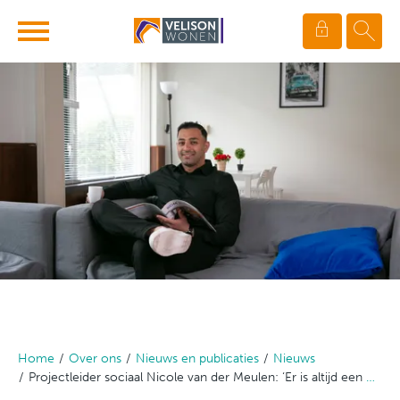
Ga naar Hoofd
Naar de homepage
Naar hoofdinhoud
Naar hoofdnavigatiemenu
Naar zoeken
Home
Over ons
Nieuws en publicaties
Nieuws
Projectleider sociaal Nicole van der Meulen: ‘Er is altijd een oplossing, al is dat soms best even puzzelen’