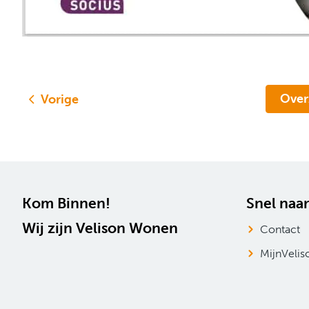
Ove
Vorige
Contactinformatie
Kom Binnen!
Snel naar
Wij zijn Velison Wonen
Contact
MijnVelis