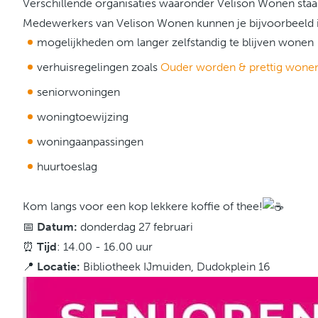
Ver
schillende
organisaties waaronder Velison Wonen staa
Medewerkers van Velison Wonen kunnen je bijvoorbeeld 
mogelijkheden om langer zelfstandig te blijven wonen
verhuisregelingen zoals
Ouder worden & prettig wone
seniorwoningen
woningtoewijzing
woningaanpassingen
huurtoeslag
Kom langs voor een kop lekkere koffie of thee!
📅
Datum:
donderdag 27 februari
⏰
Tijd
: 14.00 - 16.00 uur
📍
Locatie:
Bibliotheek IJmuiden, Dudokplein 16