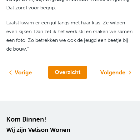
Dat zorgt voor begrip.
Laatst kwam er een juf langs met haar klas. Ze wilden
even kijken. Dan zet ik het werk stil en maken we samen
een foto. Zo betrekken we ook de jeugd een beetje bij
de bouw.”
Overzicht
Vorige
Volgende
Contactinformatie
Kom Binnen!
Wij zijn Velison Wonen