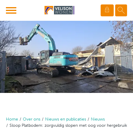
Ga naar Hoofd
Naar de homepage
Naar hoofdinhoud
Naar hoofdnavigatiemenu
Naar zoeken
Home
Over ons
Nieuws en publicaties
Nieuws
Sloop Platbodem: zorgvuldig slopen met oog voor hergebruik