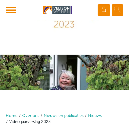
Ga naar Hoofd
Naar de homepage
Naar hoofdinhoud
Naar hoofdnavigatiemenu
Naar zoeken
Home
Over ons
Nieuws en publicaties
Nieuws
Video jaarverslag 2023