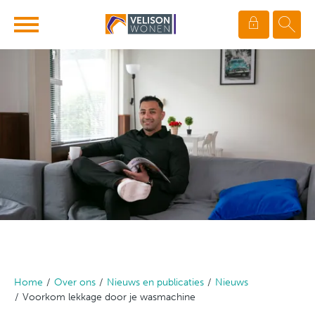
Ga naar Hoofd
Naar de homepage
Naar hoofdinhoud
Naar hoofdnavigatiemenu
Naar zoeken
Home
Over ons
Nieuws en publicaties
Nieuws
Voorkom lekkage door je wasmachine