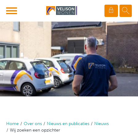
Ga naar Hoofd
Naar de homepage
Naar hoofdinhoud
Naar hoofdnavigatiemenu
Naar zoeken
Home
Over ons
Nieuws en publicaties
Nieuws
Wij zoeken een opzichter