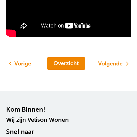
Overzicht
Vorige
Volgende
Contactinformatie
Kom Binnen!
Wij zijn Velison Wonen
Snel naar