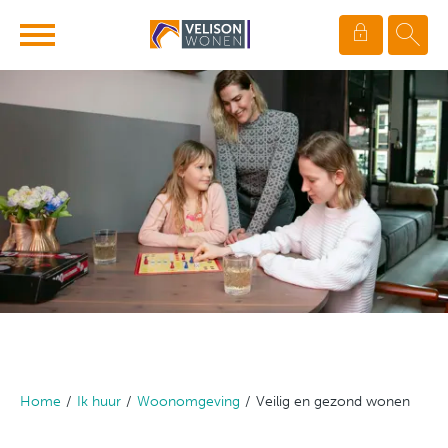
Ga naar Hoofd
Naar de homepage
Naar hoofdinhoud
Naar hoofdnavigatiemenu
Naar zoeken
Home
Ik huur
Woonomgeving
Veilig en gezond wonen