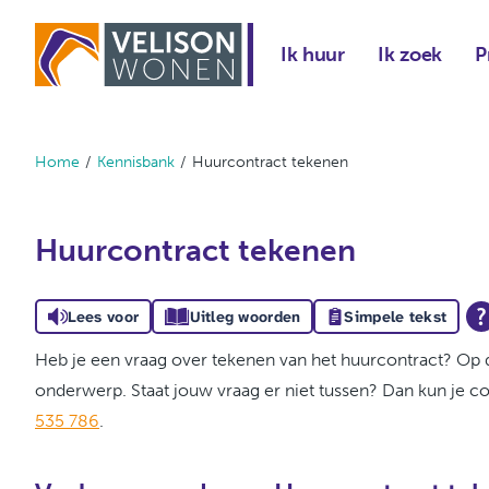
Naar de homepage
Ik huur
Ik zoek
P
Home
Kennisbank
Huurcontract tekenen
Naar hoofdinhoud
Naar hoofdnavigatiemenu
Naar zoeken
Huurcontract tekenen
Lees voor
Uitleg woorden
Simpele tekst
Heb je een vraag over tekenen van het huurcontract? Op d
onderwerp. Staat jouw vraag er niet tussen? Dan kun je 
535 786
.