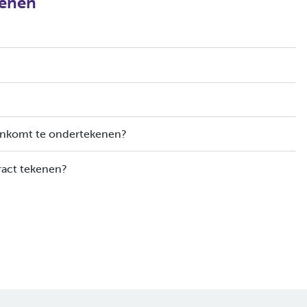
kenen
enkomt te ondertekenen?
ract tekenen?