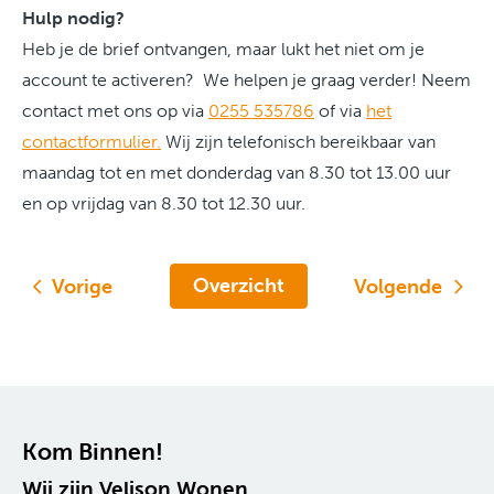
Hulp nodig?
Heb je de brief ontvangen, maar lukt het niet om je
account te activeren? We helpen je graag verder! Neem
contact met ons op via
0255 535786
of via
het
contactformulier.
Wij zijn telefonisch bereikbaar van
maandag tot en met donderdag van 8.30 tot 13.00 uur
en op vrijdag van 8.30 tot 12.30 uur.
Overzicht
Vorige
Volgende
Contactinformatie
Kom Binnen!
Wij zijn Velison Wonen