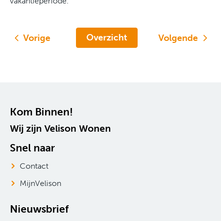
vakantieperiode.
Overzicht
Vorige
Volgende
Contactinformatie
Kom Binnen!
Wij zijn Velison Wonen
Snel naar
Contact
MijnVelison
Nieuwsbrief