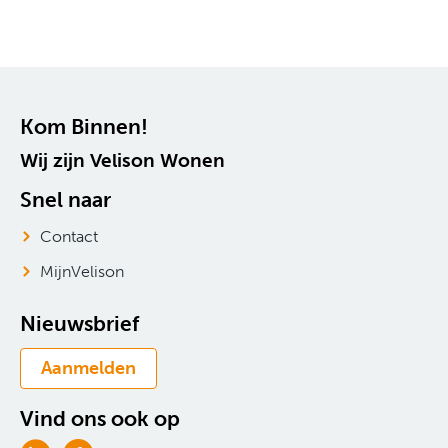
Contactinformatie
Kom Binnen!
Wij zijn Velison Wonen
Snel naar
Contact
MijnVelison
Nieuwsbrief
Aanmelden
Vind ons ook op