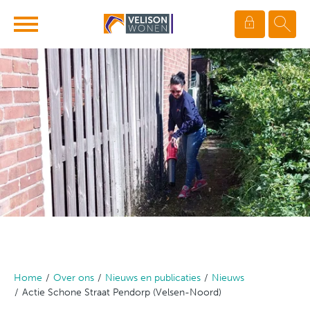
Ga naar Hoofd
Naar de homepage
Naar hoofdinhoud
Naar hoofdnavigatiemenu
Naar zoeken
Home
Over ons
Nieuws en publicaties
Nieuws
Actie Schone Straat Pendorp (Velsen-Noord)