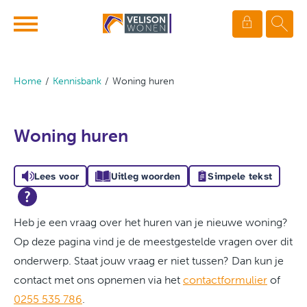
Ga naar Hoofd
Naar de homepage
Home
Kennisbank
Woning huren
Naar hoofdinhoud
Naar hoofdnavigatiemenu
Naar zoeken
Woning huren
Lees voor
Uitleg woorden
Simpele tekst
Heb je een vraag over het huren van je nieuwe woning?
Op deze pagina vind je de meestgestelde vragen over dit
onderwerp. Staat jouw vraag er niet tussen? Dan kun je
contact met ons opnemen via het
contactformulier
of
0255 535 786
.