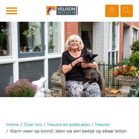
Ga naar Hoofd
Naar de homepage
Naar hoofdinhoud
Naar hoofdnavigatiemenu
Naar zoeken
Home
Over ons
Nieuws en publicaties
Nieuws
Warm weer op komst: laten we een beetje op elkaar letten