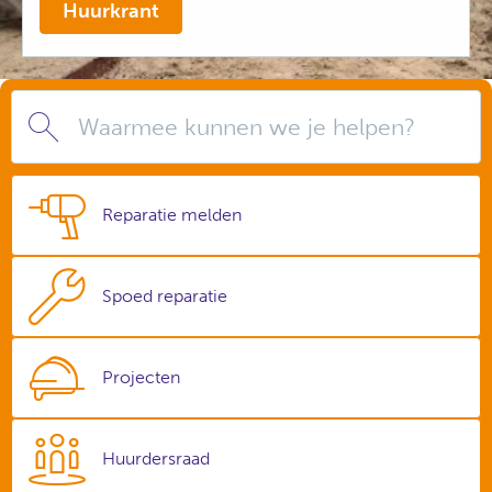
Huurkrant
Waarmee kunnen we je helpen?
Reparatie melden
Spoed reparatie
Projecten
Huurdersraad